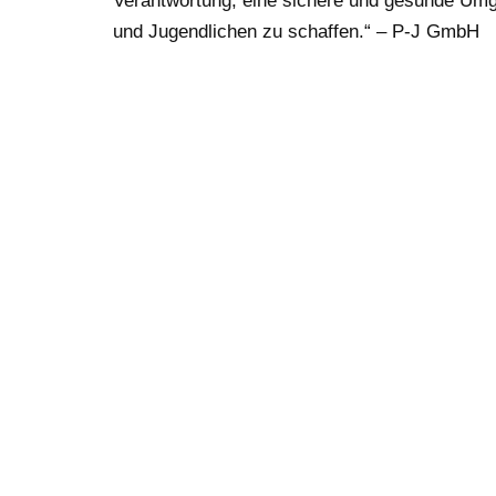
Verantwortung, eine sichere und gesunde Umg
und Jugendlichen zu schaffen.“ – P-J GmbH