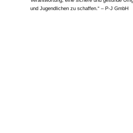
Verantwortung, eine sichere und gesunde Umg
und Jugendlichen zu schaffen.“ – P-J GmbH