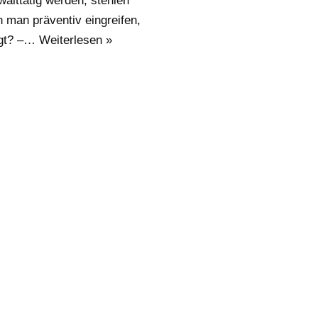
walttätig werden, stehlen
 man präventiv eingreifen,
igt? –…
Weiterlesen »