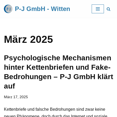
P-J GmbH - Witten
Zum
Inhalt
springen
März 2025
Psychologische Mechanismen
hinter Kettenbriefen und Fake-
Bedrohungen – P-J GmbH klärt
auf
März 17, 2025
Kettenbriefe und falsche Bedrohungen sind zwar keine
neuen Phänomene, doch durch das Internet und soziale